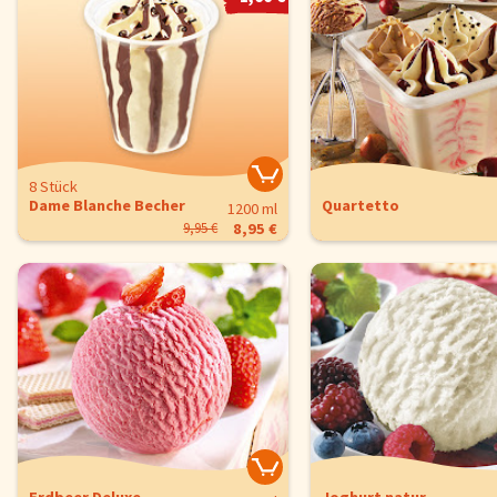
Fisch
Pizzen und
Snacks
Pfannenger
Schnelle Mahlzeiten
Torten und
8 Stück
Dame Blanche Becher
Quartetto
1200 ml
9,95 €
8,95 €
Brot und Brötchen
Über uns
Qualität
Presse & News
Rezepte
Karriere