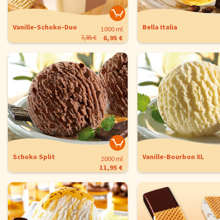
Vanille-Schoko-Duo
Bella Italia
1000 ml
7,95 €
6,95 €
Cookie-Hinweis
Um unsere Webseiten für Sie optimal zu gestalten und fortlaufe
Schoko Split
Vanille-Bourbon XL
verbessern, sowie zur Geschwindigkeitsoptimierung und für un
2000 ml
Chat-Funktion verwenden wir Cookies. Durch Bestätigen des But
11,95 €
'Alle akzeptieren' stimmen Sie der Verwendung zu. Über den But
'Konfigurieren' können Sie auswählen, welche Cookies Sie zulas
wollen. Weitere Informationen erhalten Sie in unserer
Datenschutzerklärung
.