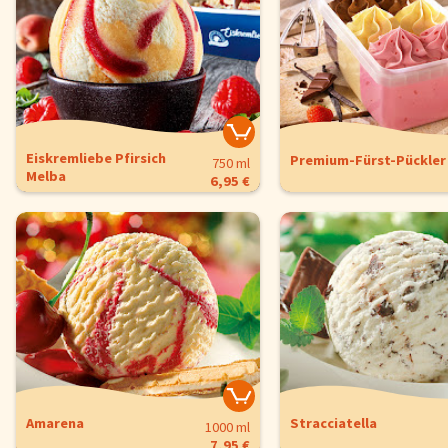
Eiskremliebe Pfirsich
Premium-Fürst-Pückler
750 ml
Melba
6,95 €
Amarena
Stracciatella
1000 ml
7,95 €