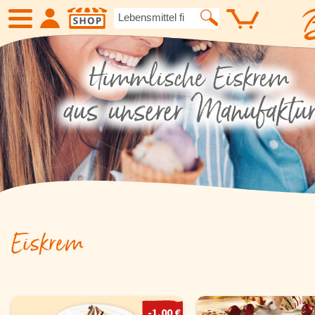
SHOP
Neue Produkte
Angebote
Eiskrem
Früchte
Gemüse
Suppen und
Eiskrem
Kartoffelspezialitäten
Gewürze un
Geflügel
Fleisch
-1,00 €