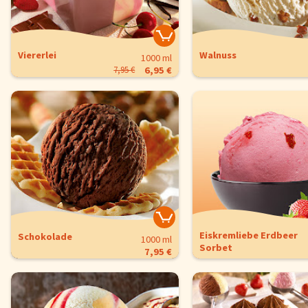
Viererlei
Walnuss
1000 ml
7,95 €
6,95 €
Eiskremliebe Erdbeer
Schokolade
1000 ml
Sorbet
7,95 €