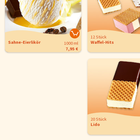
Konfigurieren
Alle Akzepti
12 Stück
Sahne-Eierlikör
Waffel-Hits
12 Stück
1000 ml
Big Sandwich
7,95 €
1800 ml
11,95 €
20 Stück
Lido