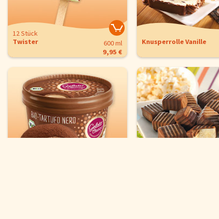
12 Stück
Twister
Knusperrolle Vanille
600 ml
9,95 €
Einwilligung ändern
2 Stück
Tartufo
Eis-Konfekt
400 ml
5,95 €