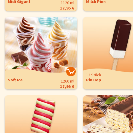
Midi Gigant
Milch Pinn
1120 ml
12,95 €
12 Stück
Soft Ice
Pin Dop
1260 ml
17,95 €