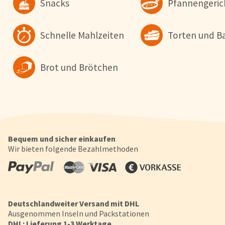
Snacks
Pfannengeric
Datenschutzerklärung
.
Schnelle Mahlzeiten
Torten und B
Konfigurieren
Alle Akzepti
Brot und Brötchen
Bequem und sicher einkaufen
Wir bieten folgende Bezahlmethoden
Deutschlandweiter Versand mit DHL
Ausgenommen Inseln und Packstationen
DHL: Lieferung 1-3 Werktage