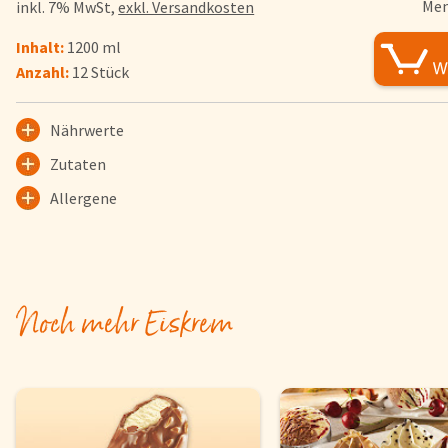
Men
inkl. 7% MwSt,
exkl. Versandkosten
FAQs
Inhalt:
1200 ml
Bezahlung & Lieferung
Anzahl:
12 Stück
Nährwerte & Allergene
Herkunftsländer
Nährwerte
Warenkorb
Zutaten
Login
Allergene
Startseite
Genussflyer
Kontakt
Noch mehr Eiskrem
Impressum
AGB & Datenschutz
Registrieren