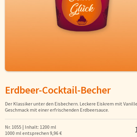
Fisch
Pizzen und
Snacks
Pfannenger
Schnelle Mahlzeiten
Torten und
Brot und Brötchen
Erdbeer-Cocktail-Becher
Über uns
Qualität
Der Klassiker unter den Eisbechern. Leckere Eiskrem mit Vanill
Presse & News
Geschmack mit einer erfrischenden Erdbeersauce.
Rezepte
Karriere
Nr. 1055 | Inhalt: 1200 ml
1000 ml entsprechen 9,96 €