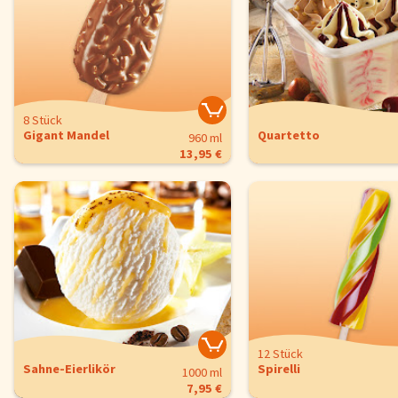
8 Stück
Gigant Mandel
Quartetto
960 ml
13,95 €
12 Stück
Sahne-Eierlikör
Spirelli
1000 ml
7,95 €