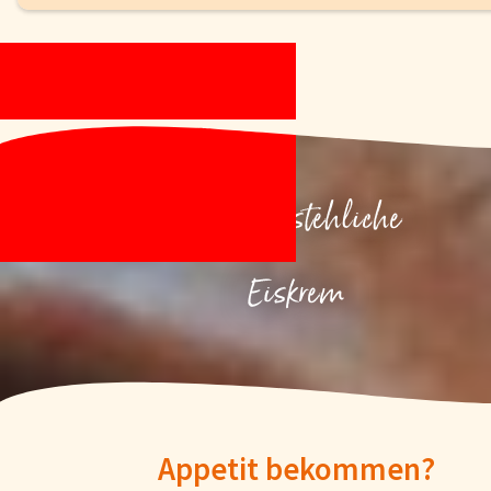
Unwiderstehliche
Eiskrem
Appetit bekommen?