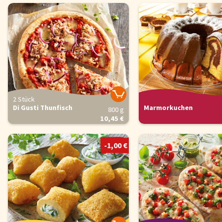
2 Stück
Di Gusti Thunfisch
Marmorkuchen
800 g
10,45 €
-1,00 €