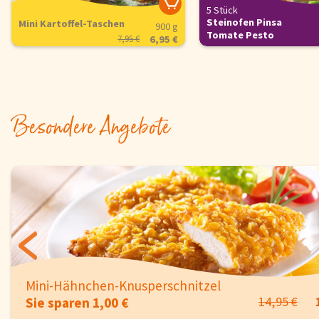
5 Stück
Steinofen Pinsa
Mini Kartoffel-Taschen
900 g
Tomate Pesto
7,95 €
6,95 €
Besondere Angebote
750 g
Vegane Maultaschen Pfanne
13,95 €
Sie sparen 1,00 €