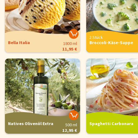
2 Stück
Bella Italia
Broccoli-Käse-Suppe
1800 ml
11,95 €
Natives Olivenöl Extra
Spaghetti Carbonara
500 ml
12,95 €