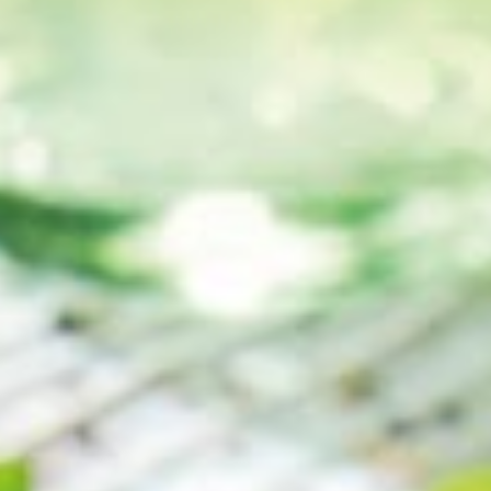
Fisch
Pizzen und
Snacks
Pfannenger
Schnelle Mahlzeiten
Torten und
Brot und Brötchen
Über uns
Qualität
Presse & News
Rezepte
Karriere