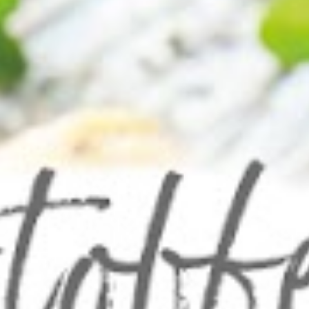
FAQs
Bezahlung & Lieferung
Nährwerte & Allergene
Herkunftsländer
Warenkorb
Login
Startseite
Genussflyer
Kontakt
Impressum
AGB & Datenschutz
Registrieren