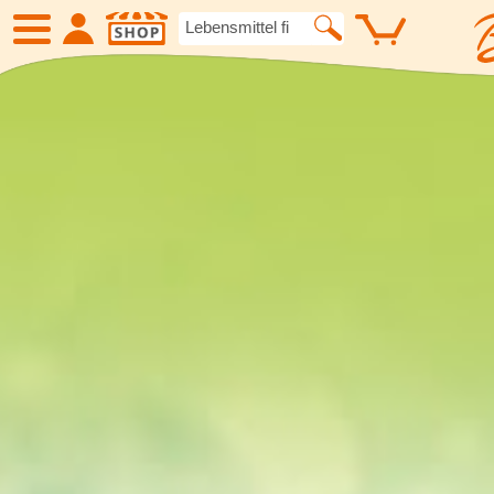
SHOP
Neue Produkte
Angebote
Eiskrem
Früchte
Gemüse
Suppen und
Kartoffelspezialitäten
Gewürze un
Geflügel
Fleisch