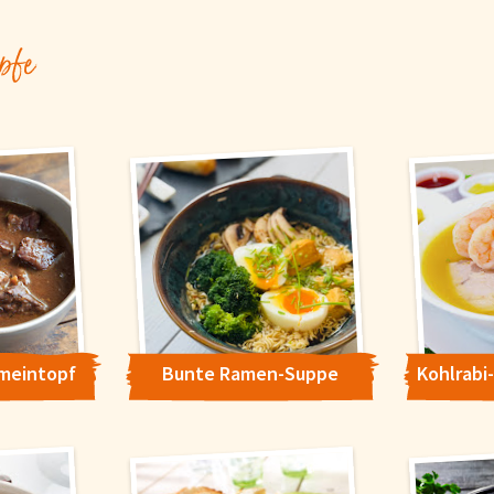
pfe
meintopf
Bunte Ramen-Suppe
is
Sie optimal zu gestalten und fortlaufend zu verbessern, sowie zur Geschw