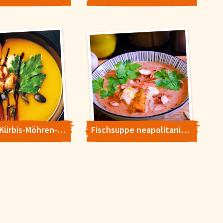
Cremige Kürbis-Möhren-Suppe
Fischsuppe neapolitanisch