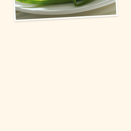
Snacks
Torten und Backwaren
Über uns
Qualität
Presse & News
Rezepte
Karriere