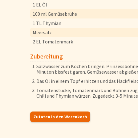
1 EL Öl
100 ml Gemüsebrühe
Pfannengerichte
1 TL Thymian
Meersalz
Brot und Brötchen
2 EL Tomatenmark
Zubereitung
FAQs
Salzwasser zum Kochen bringen. Prinzessbohne
Bezahlung & Lieferung
Minuten bissfest garen. Gemüsewasser abgieße
Nährwerte & Allergene
Das Öl in einem Topf erhitzen und das Hackfleis
Herkunftsländer
Tomatenstücke, Tomatenmark und Bohnen zugebe
Chili und Thymian würzen. Zugedeckt 3-5 Minuten
Warenkorb
Login
Zutaten in den Warenkorb