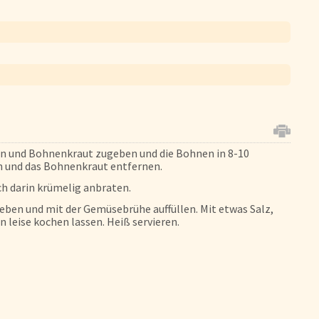
Schnelle Mahlzeiten
Startseite
n und Bohnenkraut zugeben und die Bohnen in 8-10
Genussflyer
n und das Bohnenkraut entfernen.
Kontakt
ch darin krümelig anbraten.
Impressum
n und mit der Gemüsebrühe auffüllen. Mit etwas Salz,
 leise kochen lassen. Heiß servieren.
AGB & Datenschutz
Registrieren