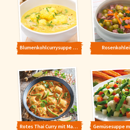
für unsere Chat-Funktion 
Verwendung zu. Über den 
Informationen erhalten Si
Konfigurieren
Blumenkohlcurrysuppe mit Lachs
Rosenkohle
Rotes Thai Curry mit Maultaschen