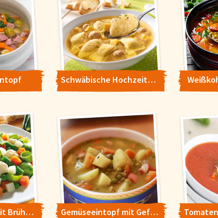
verwenden wir Cookies. Durch Bestätigen des Buttons 'Alle akzeptieren' st
Button 'Konfigurieren' können Sie auswählen, welche Cookies Sie zulassen
e in unserer
Datenschutzerklärung
.
intopf
Schwäbische Hochzeitssuppe
Weißko
Gemüsesuppe mit Brühwurst
Gemüseeintopf mit Geflügelwürstchen