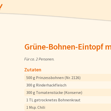
Grüne-Bohnen-Eintopf m
Für ca. 2 Personen.
Angebote
Zutaten
500 g Prinzessbohnen (Nr. 2126)
Gemüse
300 g Rinderhackfleisch
300 g Tomatenstücke (Konserve)
Gewürze und Küchenhelfer
1 TL getrocknetes Bohnenkraut
1 Msp. Chili
Fisch