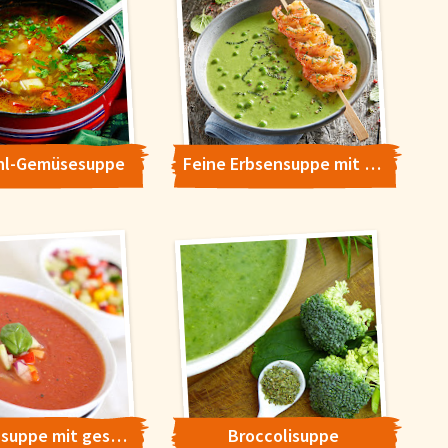
immen Sie der
 wollen. Weitere
Alle Akzeptieren
hl-Gemüsesuppe
Feine Erbsensuppe mit knackigen Garnelen
Tomatensuppe mit gestockten Eiern
Broccolisuppe