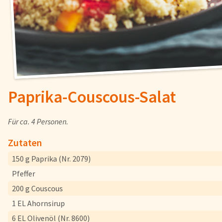
Fisch
Pizzen und
Snacks
Pfannenger
Schnelle Mahlzeiten
Torten und
Paprika-Couscous-Salat
Brot und Brötchen
Für ca. 4 Personen.
Zutaten
Über uns
150 g Paprika (Nr. 2079)
Qualität
Pfeffer
Presse & News
200 g Couscous
Rezepte
1 EL Ahornsirup
Karriere
6 EL Olivenöl (Nr. 8600)