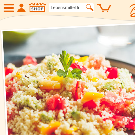
SHOP
Neue Produkte
Angebote
Eiskrem
Früchte
Gemüse
Suppen und
Kartoffelspezialitäten
Gewürze un
Geflügel
Fleisch