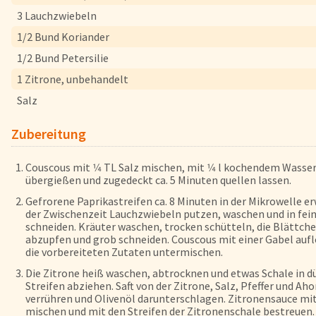
FAQs
3 Lauchzwiebeln
Bezahlung & Lieferung
1/2 Bund Koriander
Nährwerte & Allergene
1/2 Bund Petersilie
Herkunftsländer
1 Zitrone, unbehandelt
Warenkorb
Salz
Login
Zubereitung
Startseite
Couscous mit 1⁄4 TL Salz mischen, mit 1⁄4 l kochendem Wasse
übergießen und zugedeckt ca. 5 Minuten quellen lassen.
Genussflyer
Gefrorene Paprikastreifen ca. 8 Minuten in der Mikrowelle e
Kontakt
der Zwischenzeit Lauchzwiebeln putzen, waschen und in fei
Impressum
schneiden. Kräuter waschen, trocken schütteln, die Blättch
abzupfen und grob schneiden. Couscous mit einer Gabel auf
AGB & Datenschutz
die vorbereiteten Zutaten untermischen.
Registrieren
Die Zitrone heiß waschen, abtrocknen und etwas Schale in 
Streifen abziehen. Saft von der Zitrone, Salz, Pfeffer und Ah
verrühren und Olivenöl darunterschlagen. Zitronensauce mi
mischen und mit den Streifen der Zitronenschale bestreuen.