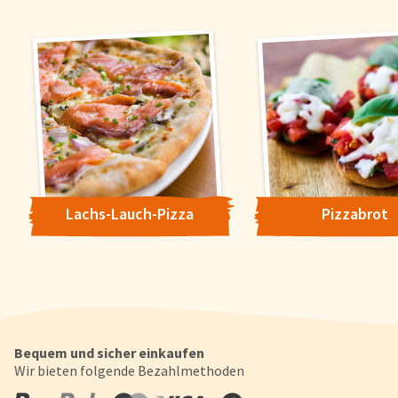
Cookie-Hinweis
Um unsere Webseiten für Sie optimal zu gestalten und fortlaufe
verbessern, sowie zur Geschwindigkeitsoptimierung und für un
Chat-Funktion verwenden wir Cookies. Durch Bestätigen des But
'Alle akzeptieren' stimmen Sie der Verwendung zu. Über den But
'Konfigurieren' können Sie auswählen, welche Cookies Sie zulas
Lachs-Lauch-Pizza
Pizzabrot
wollen. Weitere Informationen erhalten Sie in unserer
Datenschutzerklärung
.
Konfigurieren
Alle Akzepti
Bequem und sicher einkaufen
Wir bieten folgende Bezahlmethoden