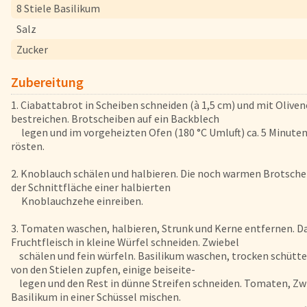
8 Stiele Basilikum
FAQs
Salz
Bezahlung & Lieferung
Zucker
Nährwerte & Allergene
Herkunftsländer
Zubereitung
Warenkorb
1. Ciabattabrot in Scheiben schneiden (à 1,5 cm) und mit Oliven
Login
bestreichen. Brotscheiben auf ein Backblech
legen und im vorgeheizten Ofen (180 °C Umluft) ca. 5 Minuten
rösten.
Startseite
2. Knoblauch schälen und halbieren. Die noch warmen Brotsche
Genussflyer
der Schnittfläche einer halbierten
Kontakt
Knoblauchzehe einreiben.
Impressum
3. Tomaten waschen, halbieren, Strunk und Kerne entfernen. D
AGB & Datenschutz
Fruchtfleisch in kleine Würfel schneiden. Zwiebel
schälen und fein würfeln. Basilikum waschen, trocken schütte
Registrieren
von den Stielen zupfen, einige beiseite-
legen und den Rest in dünne Streifen schneiden. Tomaten, Zw
Basilikum in einer Schüssel mischen.