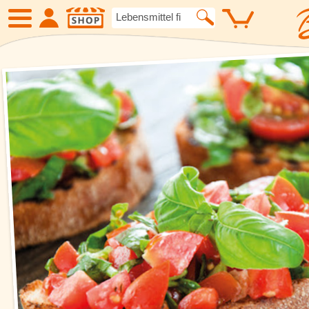
SHOP
Neue Produkte
Angebote
Eiskrem
Früchte
Gemüse
Suppen und
Kartoffelspezialitäten
Gewürze un
Geflügel
Fleisch