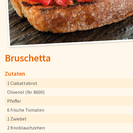
Fisch
Pizzen und
Snacks
Pfannenger
Schnelle Mahlzeiten
Torten und
Bruschetta
Brot und Brötchen
Zutaten
1 Ciabattabrot
Über uns
Olivenöl (Nr. 8600)
Qualität
Pfeffer
Presse & News
6 frische Tomaten
Rezepte
1 Zwiebel
Karriere
2 Knoblauchzehen