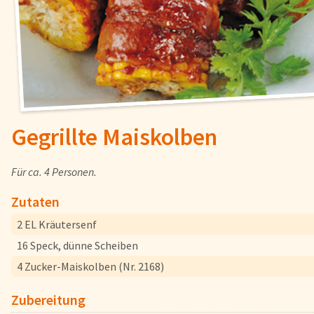
Fisch
Pizzen und
Snacks
Pfannenger
Schnelle Mahlzeiten
Torten und
Gegrillte Maiskolben
Brot und Brötchen
Für ca. 4 Personen.
Zutaten
Über uns
2 EL Kräutersenf
Qualität
16 Speck, dünne Scheiben
Presse & News
4 Zucker-Maiskolben (Nr. 2168)
Rezepte
Karriere
Zubereitung