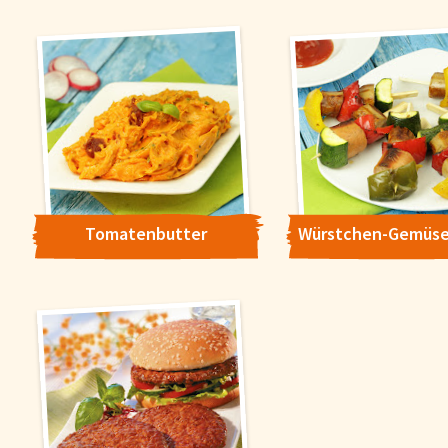
'Alle akzeptieren' stimmen Sie der Verwendung zu. Über den But
'Konfigurieren' können Sie auswählen, welche Cookies Sie zulas
wollen. Weitere Informationen erhalten Sie in unserer
Datenschutzerklärung
.
Konfigurieren
Alle Akzepti
Tomatenbutter