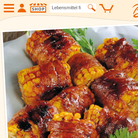
SHOP
Neue Produkte
Angebote
Eiskrem
Früchte
Gemüse
Suppen und
Kartoffelspezialitäten
Gewürze un
Geflügel
Fleisch