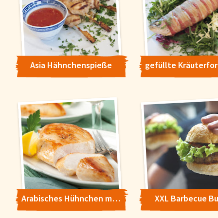
Asia Hähnchenspieße
Cookie-Hinweis
Arabisches Hühnchen mit Dipp Sultans Traum
XXL Barbecue Bu
Um unsere Webseiten für Sie optimal zu gestalten und fortlaufe
verbessern, sowie zur Geschwindigkeitsoptimierung und für un
Chat-Funktion verwenden wir Cookies. Durch Bestätigen des But