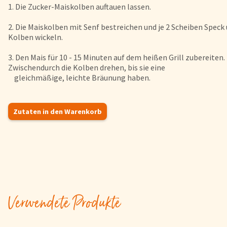
1. Die Zucker-Maiskolben auftauen lassen.
FAQs
Bezahlung & Lieferung
2. Die Maiskolben mit Senf bestreichen und je 2 Scheiben Speck
Kolben wickeln.
Nährwerte & Allergene
Herkunftsländer
3. Den Mais für 10 - 15 Minuten auf dem heißen Grill zubereiten.
Zwischendurch die Kolben drehen, bis sie eine
Warenkorb
gleichmäßige, leichte Bräunung haben.
Login
Zutaten in den Warenkorb
Startseite
Genussflyer
Kontakt
Impressum
AGB & Datenschutz
Registrieren
Verwendete Produkte