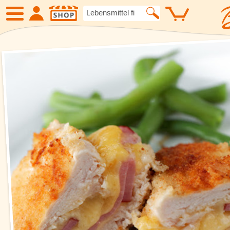
SHOP
Neue Produkte
Angebote
Eiskrem
Früchte
Gemüse
Suppen und
Kartoffelspezialitäten
Gewürze un
Geflügel
Fleisch