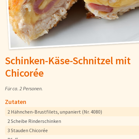
Fisch
Pizzen und
Snacks
Pfannenger
Schnelle Mahlzeiten
Torten und
Schinken-Käse-Schnitzel mit
Chicorée
Brot und Brötchen
Für ca. 2 Personen.
Über uns
Qualität
Zutaten
Presse & News
2 Hähnchen-Brustfilets, unpaniert (Nr. 4080)
Rezepte
2 Scheibe Rinderschinken
Karriere
3 Stauden Chicorée