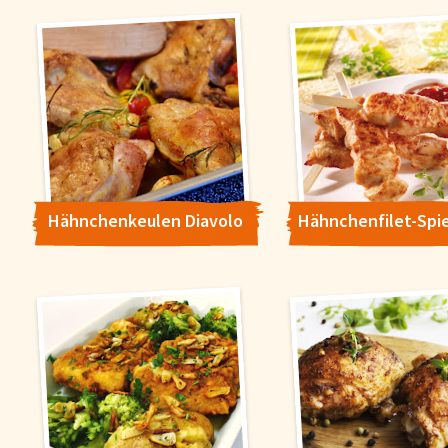
wollen. Weitere Informationen erhalten Sie in unserer
Datenschutzerklärung
.
Konfigurieren
Alle Akzepti
Hähnchenkeulen Diavolo