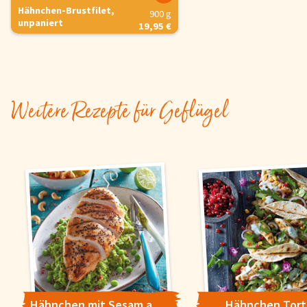
Hähnchen-Brustfilet,
900 g
unpaniert
19,95 €
Weitere Rezepte für Geflügel
Hähnchen mit Sesam auf asiatischem Erbsenpesto
Hähnchen Torti