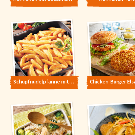
Schupfnudelpfanne mit Puten-Brustfilet und Erbsen