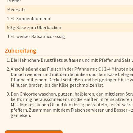
Pfeffer
FAQs
Meersalz
Bezahlung & Lieferung
2 EL Sonnenblumenöl
Nährwerte & Allergene
50 g Käse zum Überbacken
Herkunftsländer
1 EL weißer Balsamico-Essig
Warenkorb
Zubereitung
Login
Die Hähnchen-Brustfilets auftauen und mit Pfeffer und Salz 
Startseite
Anschließend das Fleisch in der Pfanne mit Öl 3-4 Minuten b
Danach wenden und mit dem Schinken und dem Käse belegen
Genussflyer
Pfanne mit einem Deckel schließen und bei geringer Hitze w
Minuten braten, bis der Käse geschmolzen ist.
Kontakt
Den Chicorée waschen, putzen, halbieren, den mittleren Str
Impressum
keilförmig herausschneiden und die Hälften in feine Streifen
AGB & Datenschutz
Mit dem restlichen Öl und dem Essig beträufeln, leicht salz
pfeffern. Zusammen mit dem Fleisch servieren und Besser - 
Registrieren
genießen.