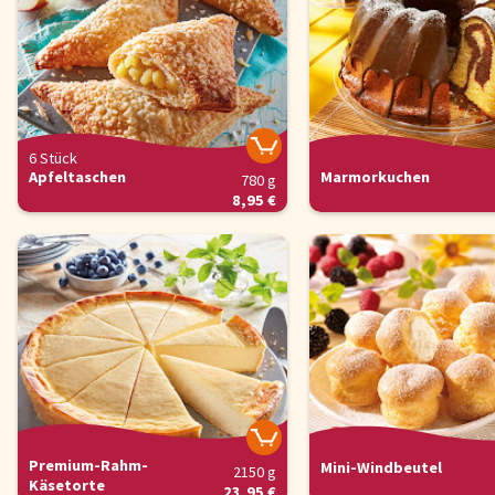
6 Stück
Apfeltaschen
Marmorkuchen
780 g
8,95 €
Premium-Rahm-
Mini-Windbeutel
2150 g
Käsetorte
23,95 €