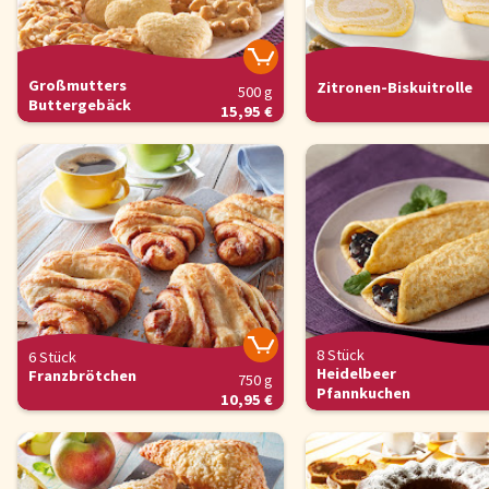
Großmutters
Zitronen-Biskuitrolle
500 g
Buttergebäck
15,95 €
8 Stück
6 Stück
Heidelbeer
Franzbrötchen
750 g
Pfannkuchen
10,95 €