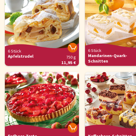
Fisch
Pizzen und
Snacks
Pfannenger
Schnelle Mahlzeiten
Torten und
6 Stück
6 Stück
Mandarinen-Quark-
Apfelstrudel
750 g
Schnitten
11,95 €
Brot und Brötchen
Über uns
Qualität
Presse & News
Rezepte
Karriere