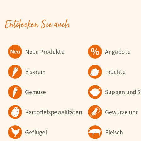
Entdecken Sie auch
Neue Produkte
Angebote
Eiskrem
Früchte
Gemüse
Suppen und S
Kartoffelspezialitäten
Gewürze und 
Cookie-Hinweis
Um unsere Webseiten für Sie optimal zu gestalten und fortlaufe
Geflügel
Fleisch
verbessern, sowie zur Geschwindigkeitsoptimierung und für un
Chat-Funktion verwenden wir Cookies. Durch Bestätigen des But