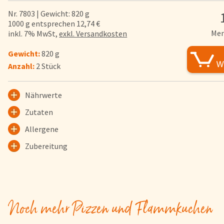
FAQs
Nr. 7803 | Gewicht: 820 g
1000 g entsprechen 12,74 €
Bezahlung & Lieferung
Men
inkl. 7% MwSt,
exkl. Versandkosten
Nährwerte & Allergene
Gewicht:
820 g
Herkunftsländer
Anzahl:
2 Stück
Warenkorb
Login
Nährwerte
Zutaten
Startseite
Allergene
Genussflyer
Kontakt
Zubereitung
Impressum
AGB & Datenschutz
Registrieren
Noch mehr Pizzen und Flammkuchen