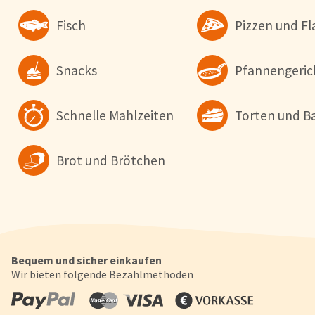
'Alle akzeptieren' stimmen Sie der Verwendung zu. Über den But
Fisch
Pizzen und 
'Konfigurieren' können Sie auswählen, welche Cookies Sie zulas
wollen. Weitere Informationen erhalten Sie in unserer
Datenschutzerklärung
.
Snacks
Pfannengeric
Konfigurieren
Alle Akzepti
Schnelle Mahlzeiten
Torten und B
Brot und Brötchen
Bequem und sicher einkaufen
Wir bieten folgende Bezahlmethoden