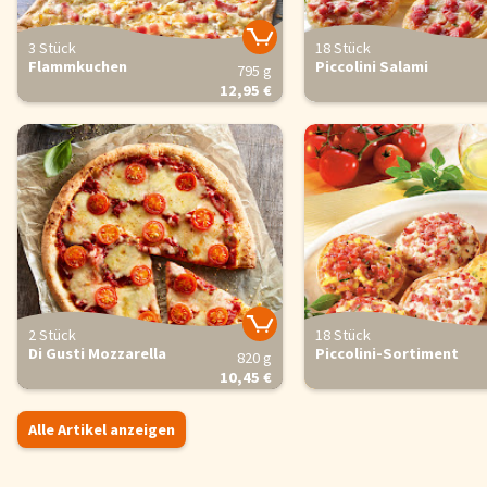
3 Stück
18 Stück
Flammkuchen
Piccolini Salami
795 g
12,95 €
2 Stück
18 Stück
Di Gusti Mozzarella
Piccolini-Sortiment
820 g
10,45 €
Alle Artikel anzeigen