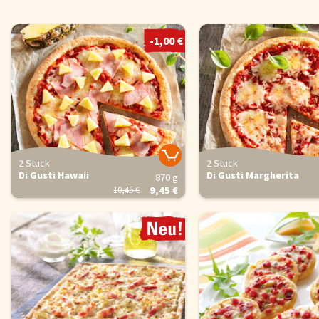
-1,00 €
2 Stück
2 Stück
Di Gusti Hawaii
Di Gusti Margherita
870 g
10,45 €
9,45 €