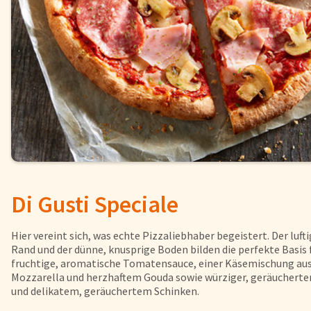
Fisch
Pizzen und
Snacks
Pfannenger
Schnelle Mahlzeiten
Torten und
Brot und Brötchen
Di Gusti Speciale
Über uns
Qualität
Hier vereint sich, was echte Pizzaliebhaber begeistert. Der luft
Presse & News
Rand und der dünne, knusprige Boden bilden die perfekte Basis 
fruchtige, aromatische Tomatensauce, einer Käsemischung au
Rezepte
Mozzarella und herzhaftem Gouda sowie würziger, geräucherte
Karriere
und delikatem, geräuchertem Schinken.