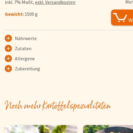
Men
inkl. 7% MwSt,
exkl. Versandkosten
FAQs
Gewicht:
1500 g
Bezahlung & Lieferung
Nährwerte & Allergene
Herkunftsländer
Nährwerte
Warenkorb
Zutaten
Login
Allergene
Startseite
Zubereitung
Genussflyer
Kontakt
Impressum
Noch mehr Kartoffelspezialitäten
AGB & Datenschutz
Registrieren