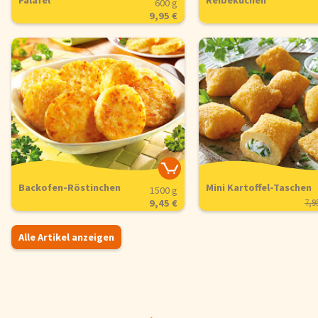
Falafel
Reibekuchen
600 g
9,95 €
Backofen-Röstinchen
Mini Kartoffel-Taschen
1500 g
9,45 €
7,9
Alle Artikel anzeigen