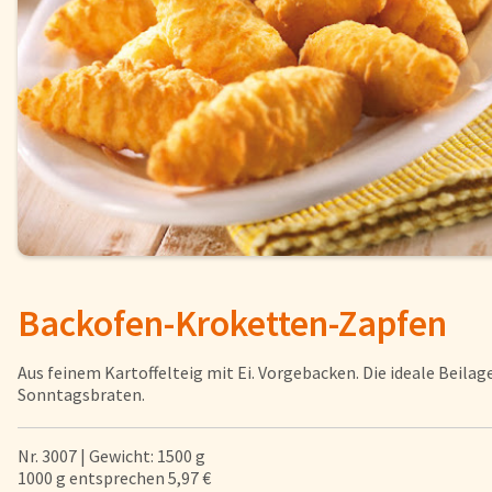
Fisch
Pizzen und
Snacks
Pfannenger
Schnelle Mahlzeiten
Torten und
Brot und Brötchen
Backofen-Kroketten-Zapfen
Über uns
Qualität
Aus feinem Kartoffelteig mit Ei. Vorgebacken. Die ideale Beila
Presse & News
Sonntagsbraten.
Rezepte
Karriere
Nr. 3007 | Gewicht: 1500 g
1000 g entsprechen 5,97 €