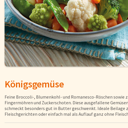
Fisch
Pizzen und
Snacks
Pfannenger
Schnelle Mahlzeiten
Torten und
Brot und Brötchen
Königsgemüse
Über uns
Qualität
Feine Broccoli-, Blumenkohl- und Romanesco-Röschen sowie z
Presse & News
Fingermöhren und Zuckerschoten. Diese ausgefallene Gemüse
schmeckt besonders gut in Butter geschwenkt. Ideale Beilage z
Rezepte
Fleischgerichten oder einfach mal als Auflauf ganz ohne Fleisch
Karriere