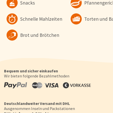
wollen. Weitere Informationen erhalten Sie in unserer
Snacks
Pfannengeric
Datenschutzerklärung
.
Schnelle Mahlzeiten
Torten und B
Konfigurieren
Alle Akzepti
Brot und Brötchen
Bequem und sicher einkaufen
Wir bieten folgende Bezahlmethoden
Deutschlandweiter Versand mit DHL
Ausgenommen Inseln und Packstationen