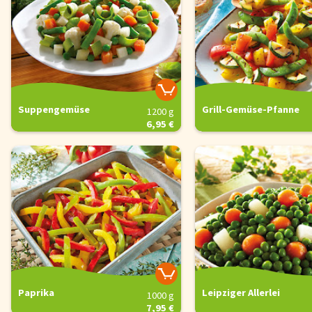
Suppengemüse
Grill-Gemüse-Pfanne
1200 g
6,95 €
Paprika
Leipziger Allerlei
1000 g
7,95 €