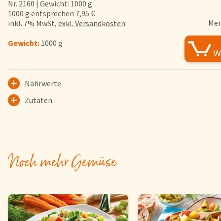
Nr. 2160 | Gewicht: 1000 g
FAQs
1000 g entsprechen 7,95 €
Men
inkl. 7% MwSt,
exkl. Versandkosten
Bezahlung & Lieferung
Nährwerte & Allergene
Gewicht:
1000 g
Herkunftsländer
Warenkorb
Nährwerte
Login
Zutaten
Startseite
Genussflyer
Kontakt
Noch mehr Gemüse
Impressum
AGB & Datenschutz
Registrieren