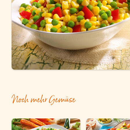
Snacks
Torten und Backwaren
Über uns
Qualität
Presse & News
Rezepte
Karriere
Noch mehr Gemüse