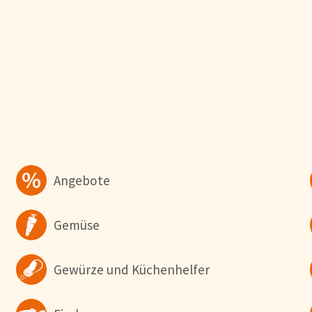
Sie optimal zu gestalten und fortlaufend zu verbessern, sowie zur Geschw
verwenden wir Cookies. Durch Bestätigen des Buttons 'Alle akzeptieren' st
Button 'Konfigurieren' können Sie auswählen, welche Cookies Sie zulassen
e in unserer
Datenschutzerklärung
.
Angebote
Gemüse
Gewürze und Küchenhelfer