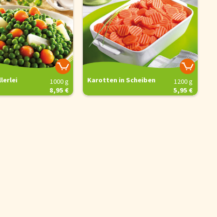
lerlei
Karotten in Scheiben
1000 g
1200 g
8,95 €
5,95 €