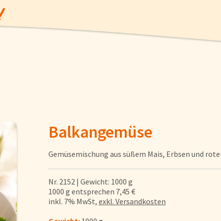
Angebote
Balkangemüse
Gemüsemischung aus süßem Mais, Erbsen und roter Pa
Gemüse
Nr. 2152 | Gewicht: 1000 g
Gewürze und Küchenhelfer
1000 g entsprechen 7,45 €
inkl. 7% MwSt,
exkl. Versandkosten
Fisch
Gewicht:
1000 g