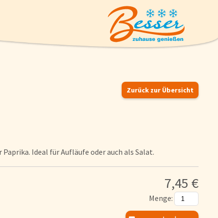
Zurück zur Übersicht
Eiskrem
prika. Ideal für Aufläufe oder auch als Salat.
Suppen und Suppeneinlagen
7,45 €
Geflügel
Menge:
Pizzen und Flammkuchen