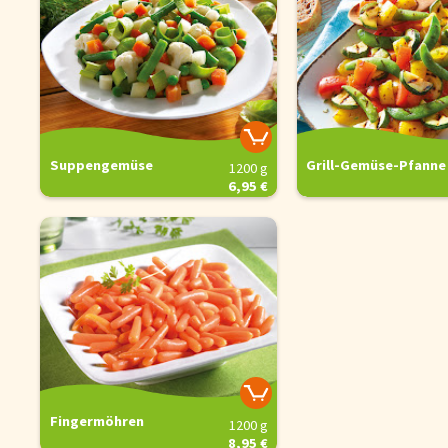
Suppengemüse
Grill-Gemüse-Pfanne
1200 g
6,95 €
Cookie-Hinwe
Fingermöhren
1200 g
8,95 €