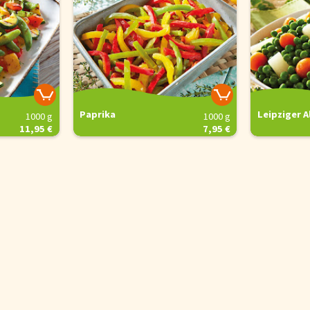
Paprika
Leipziger Al
1000 g
1000 g
11,95 €
7,95 €
is