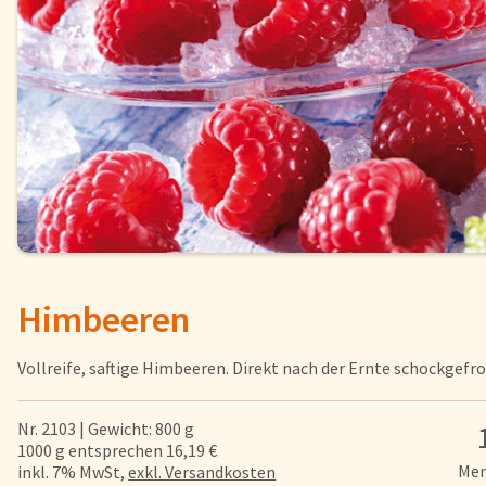
Fisch
Pizzen und
Snacks
Pfannenger
Schnelle Mahlzeiten
Torten und
Brot und Brötchen
Himbeeren
Über uns
Qualität
Vollreife, saftige Himbeeren. Direkt nach der Ernte schockgefro
Presse & News
Rezepte
Nr. 2103 | Gewicht: 800 g
Karriere
1000 g entsprechen 16,19 €
Men
inkl. 7% MwSt,
exkl. Versandkosten