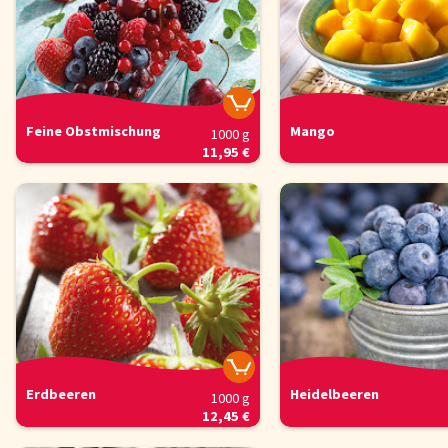
Feine Obstmischung
Mango
1000 g
11,95 €
Erdbeeren
Heidelbeeren
1000 g
12,45 €