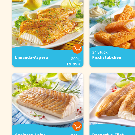
34 Stück
Limanda-Aspera
Fischstäbchen
800 g
19,95 €
Seelachs-Loins
Pangasius-Filet