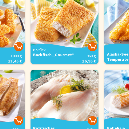
6 Stück
Alaska-See
Backfisch „Gourmet“
1000 g
960 g
Tempurate
13,45 €
16,95 €
Pazifisches
Kabeljau-