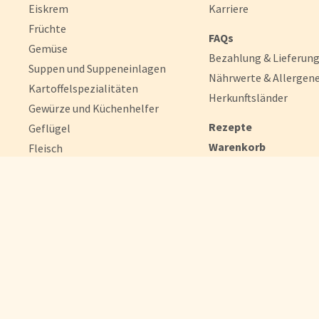
Eiskrem
Karriere
Früchte
FAQs
Gemüse
Bezahlung & Lieferun
Suppen und Suppeneinlagen
Nährwerte & Allergen
Kartoffelspezialitäten
Herkunftsländer
Gewürze und Küchenhelfer
Rezepte
Geflügel
Einwilligu
Warenkorb
Fleisch
Login
Fisch
Pizzen und Flammkuchen
Snacks
Pfannengerichte
Schnelle Mahlzeiten
Torten und Backwaren
Brot und Brötchen