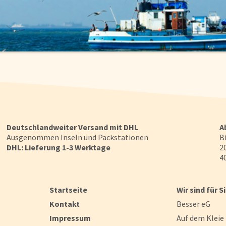
 Eden demonstriert, wie Sie das auf der Packung angegebene Abtr
abtupfen und dann wiegen. Das Gewicht sollte jetzt mindestens
h und durch einwandfreies Produkt zu bekommen - gesund, frisch, 
 mit gutem Gewissen. Deshalb ist uns nicht nur die Qualität unse
s am Herzen. So dient das Meer als unschätzbare Nahrungsquelle 
ischarten aus bedrohten Beständen, unser Fisch stammt nur aus le
Deutschlandweiter Versand mit DHL
A
Ausgenommen Inseln und Packstationen
Bi
DHL: Lieferung 1-3 Werktage
20
40
Startseite
Wir sind für S
Kontakt
Besser eG
Impressum
Auf dem Kleie