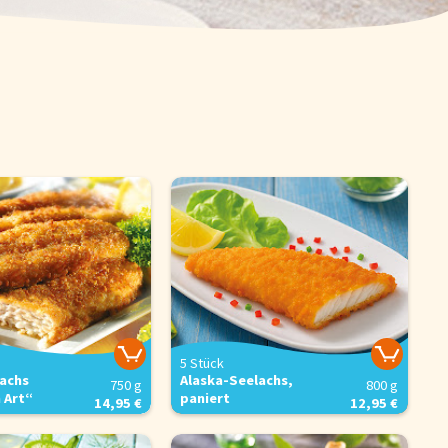
Schnelle Mahlzeiten
Startseite
Genussflyer
Kontakt
Impressum
AGB & Datenschutz
Registrieren
5 Stück
lachs
Alaska-Seelachs,
750 g
800 g
 Art“
paniert
14,95 €
12,95 €