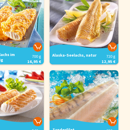
lachs im
Alaska-Seelachs, natur
700 g
720 g
ig
16,95 €
12,95 €
Zanderfilet