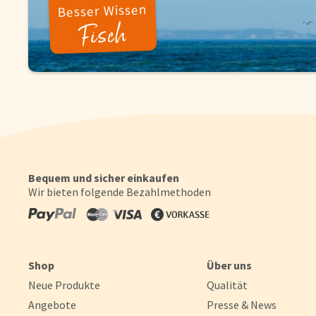
das Gewicht nach Abschmelzen der Wasserschutzglasur. Herr
Besser Wissen
kaltem Wasser abspülen, mit einem trockenen Tuch leicht 
Fisch
Fisch aus unserem Hause haben Sie die Gewissheit, ein durc
gutem Gewissen.
Für eine Welt im Gleichgewicht
Wir möchten Ihnen höchsten Genuss bieten, aber auch Genuss
achtsame Umgang mit den Ressourcen unserer Natur liegt un
eine der wichtigsten Aufgaben. Deshalb führen wir keine F
Bequem und sicher einkaufen
Wir bieten folgende Bezahlmethoden
Shop
Über uns
Neue Produkte
Qualität
Angebote
Presse & News