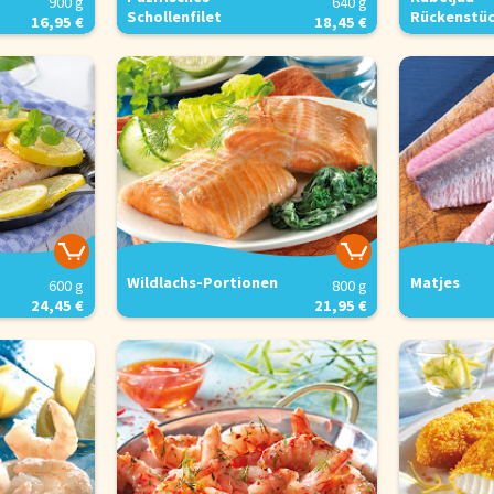
640 g
900 g
Schollenfilet
Rückenstü
18,45 €
16,95 €
is
Sie optimal zu gestalten und fortlaufend zu verbessern, sowie zur Geschw
verwenden wir Cookies. Durch Bestätigen des Buttons 'Alle akzeptieren' st
Button 'Konfigurieren' können Sie auswählen, welche Cookies Sie zulassen
e in unserer
Datenschutzerklärung
.
Wildlachs-Portionen
Matjes
600 g
800 g
24,45 €
21,95 €