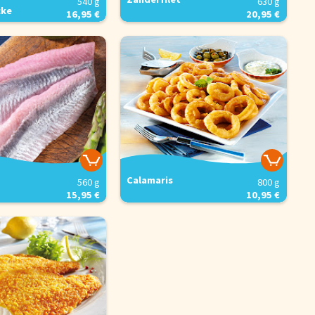
540 g
630 g
cke
16,95 €
20,95 €
indigkeitsoptimierung und
immen Sie der
 wollen. Weitere
Alle Akzeptieren
Calamaris
560 g
800 g
15,95 €
10,95 €