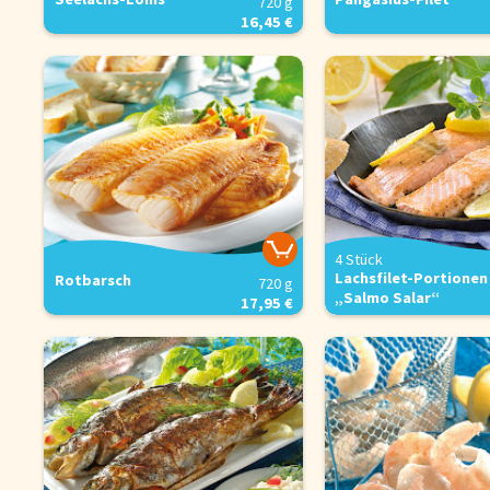
720 g
16,45 €
Cookie-Hinwe
Um unsere Webseiten für 
für unsere Chat-Funktion 
Verwendung zu. Über den 
Informationen erhalten Si
Konfigurieren
4 Stück
Lachsfilet-Portionen
Rotbarsch
720 g
„Salmo Salar“
17,95 €