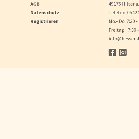
AGB
49176 Hilter a.
Datenschutz
Telefon: 05424
Registrieren
Mo.- Do. 7:30 -
g
Freitag 7:30 -
e
info@bessers
ng ändern