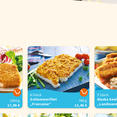
Pfannengerichte
Brot und Brötchen
FAQs
Bezahlung & Lieferung
Nährwerte & Allergene
Herkunftsländer
Warenkorb
Login
6 Stück
5 Stück
Schlemmerfilet
Alaska See
780 g
1050 g
„Francaise“
„Landmann
12,45 €
17,95 €