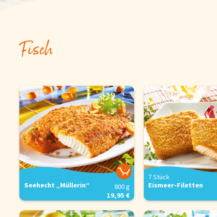
Snacks
Fisch
Torten und Backwaren
Über uns
Qualität
Presse & News
Rezepte
Karriere
7 Stück
Seehecht „Müllerin“
Eismeer-Filetten
800 g
19,95 €