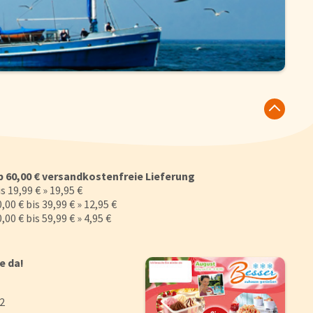
opfgewicht selbst kontrollieren können: Fischfilets mit
 dem gekennzeichneten Abtropfgewicht entsprechen. Bei
mit viel Geschmack und nachhaltig produziert. Genuss mit
rer Rohstoffe wichtig, sondern auch ihre Herkunft. Der
für uns Menschen. Die Fischbestände zu erhalten ist heute
galem Fang.
b 60,00 € versandkostenfreie Lieferung
s 19,99 € » 19,95 €
,00 € bis 39,99 € » 12,95 €
,00 € bis 59,99 € » 4,95 €
ie da!
 2