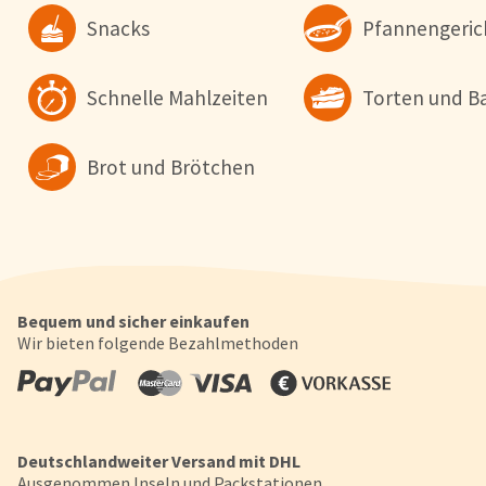
wollen. Weitere Informationen erhalten Sie in unserer
Snacks
Pfannengeric
Datenschutzerklärung
.
Konfigurieren
Alle Akzepti
Schnelle Mahlzeiten
Torten und B
Brot und Brötchen
Bequem und sicher einkaufen
Wir bieten folgende Bezahlmethoden
Deutschlandweiter Versand mit DHL
Ausgenommen Inseln und Packstationen