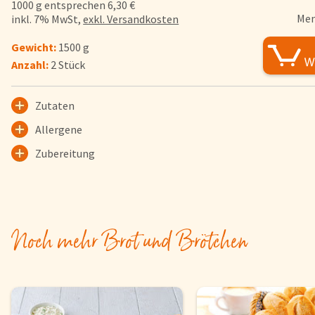
1000 g entsprechen 6,30 €
FAQs
Men
inkl. 7% MwSt,
exkl. Versandkosten
Bezahlung & Lieferung
Gewicht:
1500 g
Nährwerte & Allergene
Anzahl:
2 Stück
Herkunftsländer
Warenkorb
Zutaten
Login
Allergene
Zubereitung
Startseite
Genussflyer
Kontakt
Impressum
Noch mehr Brot und Brötchen
AGB & Datenschutz
Registrieren