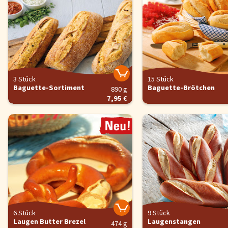
3 Stück
15 Stück
Baguette-Sortiment
Baguette-Brötchen
890 g
7,95 €
6 Stück
9 Stück
Laugen Butter Brezel
Laugenstangen
474 g