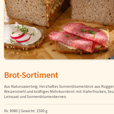
Fisch
Pizzen und
Snacks
Pfannenger
Schnelle Mahlzeiten
Torten und
Brot und Brötchen
Brot-Sortiment
Über uns
Qualität
Aus Natursauerteig. Herzhaftes Sonnenblumenbrot aus Roggen
Presse & News
Weizenmehl und kräftiges Mehrkornbrot mit Haferflocken, Se
Leinsaat und Sonnenblumenkernen.
Rezepte
Karriere
Nr. 9080 | Gewicht: 1500 g